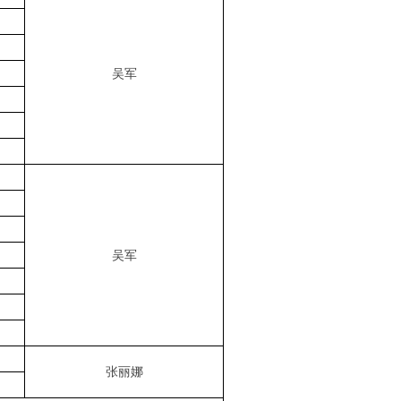
吴军
吴军
张丽娜