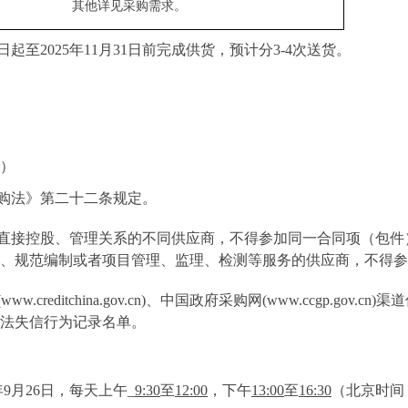
其他详见采购需求。
日起至
2025
年
11
月
31
日前完成供货，预计分
3-4
次送货。
）
购法》第二十二条规定
。
直接控股、管理关系的不同供应商，不得参加同一合同项（包件
、规范编制或者项目管理、监理、检测等服务的供应商，不得参
(www.creditchina.gov.cn)
、中国政府采购网
(www.ccgp.gov.cn)
渠道
法失信行为记录名单。
年
9
月
26
日，
每天上午
_
9:30
至
1
2
:
0
0
，下午
13:
0
0
至
16:30
（北京时间