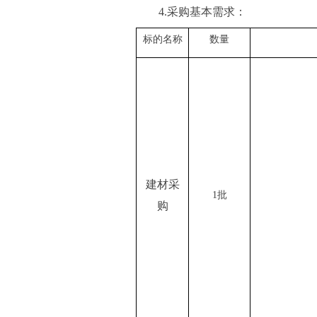
4.
采购
基本
需求
：
标的名称
数量
建材采
1
批
购