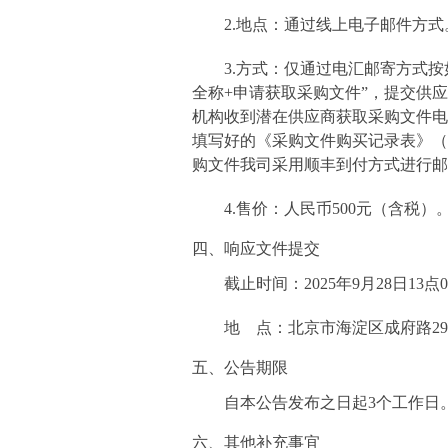
2.
地点：
通过线上电子邮件方式
3.
方式：
仅通过电汇邮寄方式按
全称
+
申请获取采购文件”，提交供
机构收到潜在供应商获取采购文件电
填写好的《采购文件购买记录表》（
购文件我司采用顺丰到付方式进行邮
4.
售价：
人民币
500
元（含税）
四、
响应文件提交
截止时间：
2025
年
9
月
28
日
13
点
0
地
点：
北京市海淀区成府路
29
五、公告期限
自本公告发布之日起
3
个工作日
六、其他补充事宜