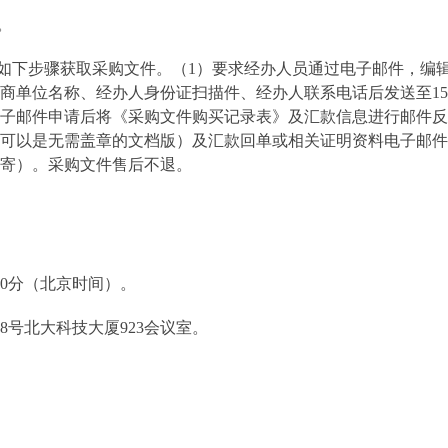
。
如下步骤
获取
采购
文件
。（
1
）要求经办人员通过电子邮件，编辑
应商单位名称、经办人身份证扫描件、经办人联系电话后发送至
1
子邮件申请后将《采购文件购买记录表》及汇款信息进行邮件反
可以是无需盖章的文档版）及汇款回单或相关证明资料电子邮件
寄）
。
采购文件售后不退。
。
0
分（北京时间）。
8
号北大科技大厦
923
会议室
。
。